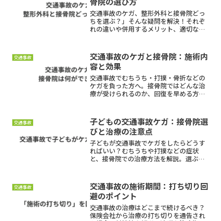
骨院の選び方
交通事故のケガ、整形外科と接骨院どっ
ちを選ぶ？」そんな疑問を解決！それぞ
れの違いや併用するメリット、適切な通
院方法をわかりやすく解説。最適な治療
を受けて、しっかり回復を目指しましょ
う。
交通事故のケガと接骨院：施術内
交通事故
容と効果
交通事故でむちうち・打撲・骨折などの
ケガを負った方へ。接骨院ではどんな治
療が受けられるのか、回復を早める方法
や通院時の注意点をわかりやすく解説。
後遺症を防ぐためのポイントもご紹介し
ます。
子どもの交通事故ケガ：接骨院選
交通事故
びと治療の注意点
子どもが交通事故でケガをしたらどうす
ればいい？むちうちや打撲などの症状
と、接骨院での治療方法を解説。選ぶべ
き接骨院のポイントや、事故後に注意す
べきことも詳しく紹介します。早めの対
応が大切です。
交通事故の施術期間：打ち切り回
交通事故
避のポイント
交通事故の治療はどこまで続けるべき？
保険会社から治療の打ち切りを通告され