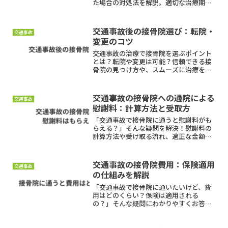
た場合の対処法を解説。適切な治療期間
の目安や、診断書・通院記録を活用して
治療を継続する方法を詳しく紹介しま
す。
交通事故後の接骨院選び：転院・
交通事故
変更のコツ
交通事故の治療で接骨院を選ぶポイント
とは？転院や変更は可能？信頼できる接
骨院の見つけ方や、スムーズに治療を続
けるための手続き方法を詳しく解説。後
遺症を残さないために、適切な治療を受
けましょう。
交通事故の接骨院への通院による
交通事故
慰謝料：計算方法と受取方
「交通事故で接骨院に通うと慰謝料がも
らえる？」そんな疑問を解決！慰謝料の
計算方法や受け取る流れ、適正な金額を
もらうためのポイントをわかりやすく解
説。適切に手続きを進め、しっかり補償
を受け取りましょう。
交通事故の接骨院費用：保険適用
交通事故
の仕組みを解説
「交通事故で接骨院に通いたいけど、費
用はどのくらい？保険は適用される
の？」そんな疑問にわかりやすくお答え
します。自賠責保険の適用条件や慰謝料
の仕組み、接骨院選びのポイントまで徹
底解説！自己負担ゼロで安心して治療を