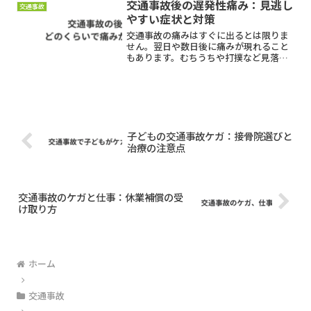
交通事故後の遅発性痛み：見逃し
交通事故
受ける方法をご紹介します。
やすい症状と対策
交通事故の痛みはすぐに出るとは限りま
せん。翌日や数日後に痛みが現れること
もあります。むちうちや打撲など見落と
しがちな症状と、その対策について詳し
く解説。早めの対応で後遺症を防ぎまし
ょう。
子どもの交通事故ケガ：接骨院選びと
治療の注意点
交通事故のケガと仕事：休業補償の受
け取り方
ホーム
交通事故